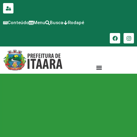
para o
conteúdo
Conteúdo
Menu
Busca
Rodapé