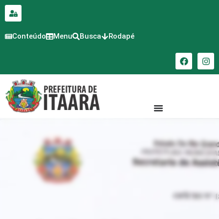
para o
conteúdo
Conteúdo
Menu
Busca
Rodapé