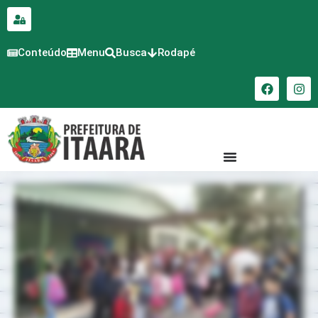
para o
conteúdo
Conteúdo
Menu
Busca
Rodapé