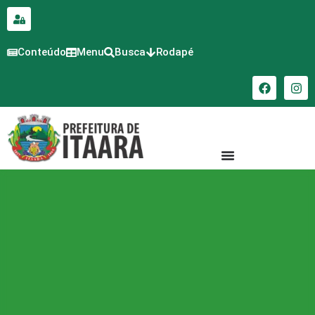
para o
conteúdo
Conteúdo
Menu
Busca
Rodapé