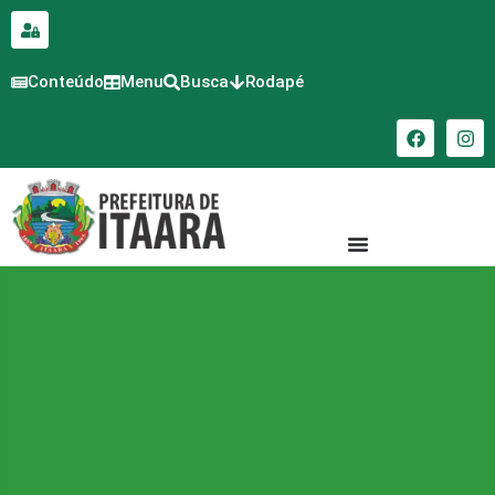
para o
conteúdo
Conteúdo
Menu
Busca
Rodapé