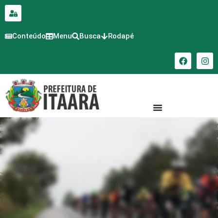
para o
conteúdo
Conteúdo
Menu
Busca
Rodapé