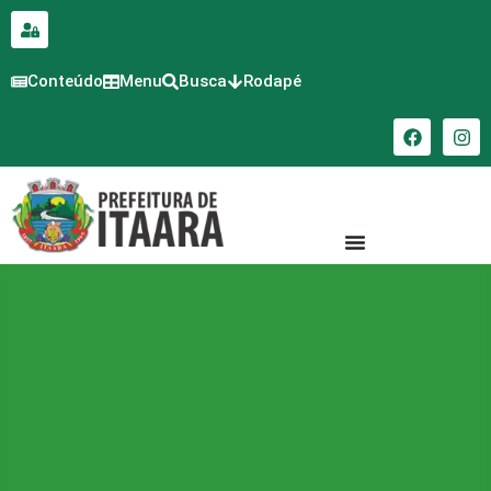
para o
conteúdo
Conteúdo
Menu
Busca
Rodapé