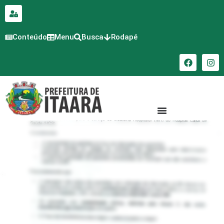
para o
conteúdo
Conteúdo
Menu
Busca
Rodapé