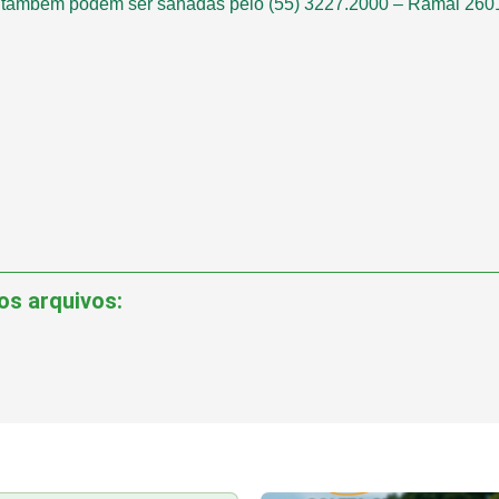
 também podem ser sanadas pelo (55) 3227.2000 – Ramal 260
os arquivos: