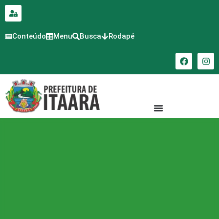
para o
conteúdo
Conteúdo
Menu
Busca
Rodapé