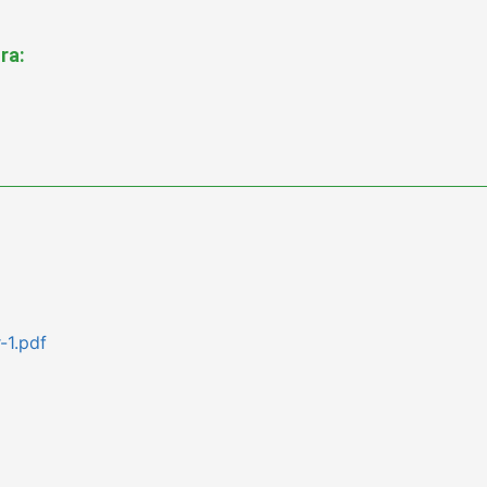
ra:
-1.pdf