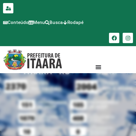
para o
conteúdo
Conteúdo
Menu
Busca
Rodapé