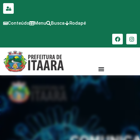
para o
conteúdo
Conteúdo
Menu
Busca
Rodapé