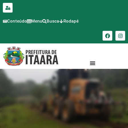
para o
conteúdo
Conteúdo
Menu
Busca
Rodapé