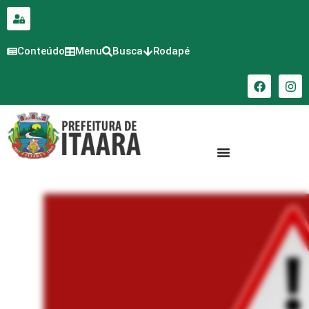
para o
conteúdo
Conteúdo
Menu
Busca
Rodapé