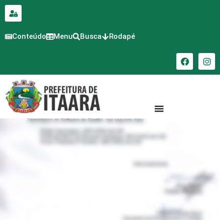
para o
conteúdo
Conteúdo
Menu
Busca
Rodapé