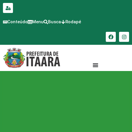
para o
conteúdo
Conteúdo
Menu
Busca
Rodapé