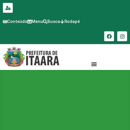
para o
conteúdo
Conteúdo
Menu
Busca
Rodapé