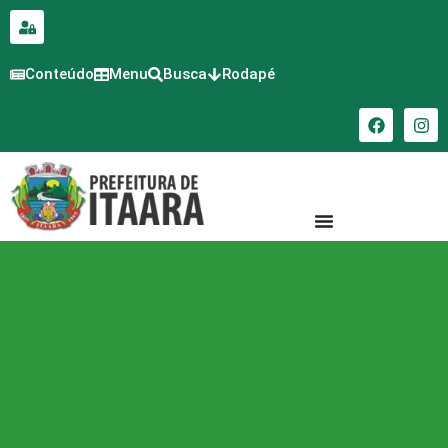
para o
conteúdo
Conteúdo
Menu
Busca
Rodapé