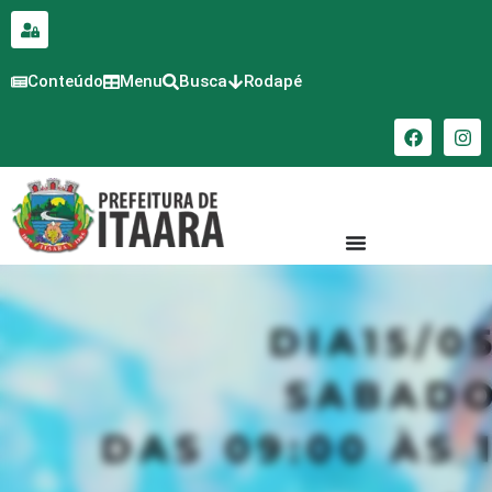
para o
conteúdo
Conteúdo
Menu
Busca
Rodapé