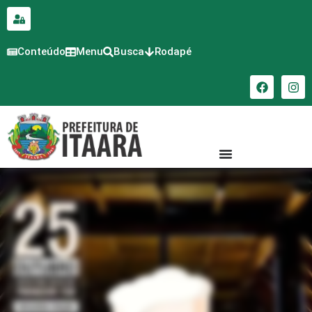
para o
conteúdo
Conteúdo
Menu
Busca
Rodapé