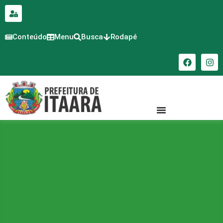
para o
conteúdo
Conteúdo
Menu
Busca
Rodapé