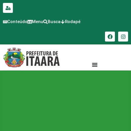
para o
conteúdo
Conteúdo
Menu
Busca
Rodapé