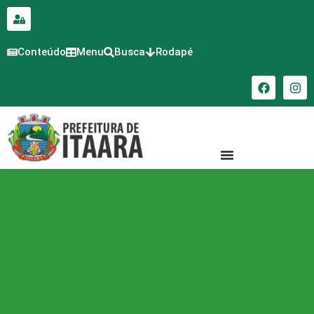
para o
conteúdo
Conteúdo
Menu
Busca
Rodapé