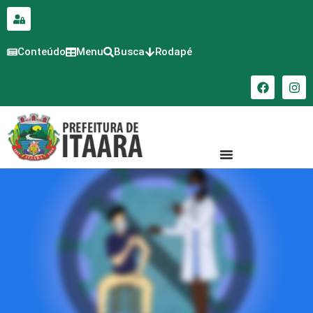
para o
conteúdo
Conteúdo
Menu
Busca
Rodapé