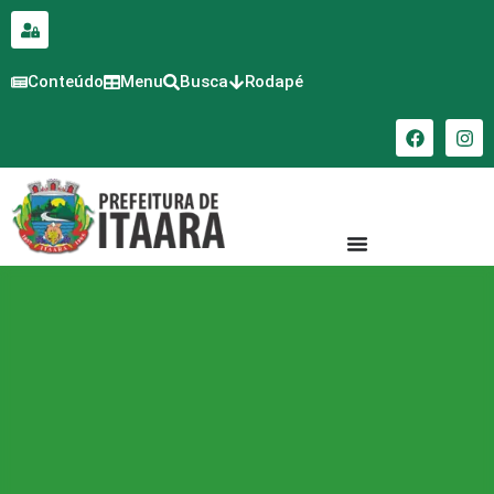
para o
conteúdo
Conteúdo
Menu
Busca
Rodapé