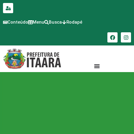
para o
conteúdo
Conteúdo
Menu
Busca
Rodapé