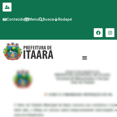
para o
conteúdo
Conteúdo
Menu
Busca
Rodapé