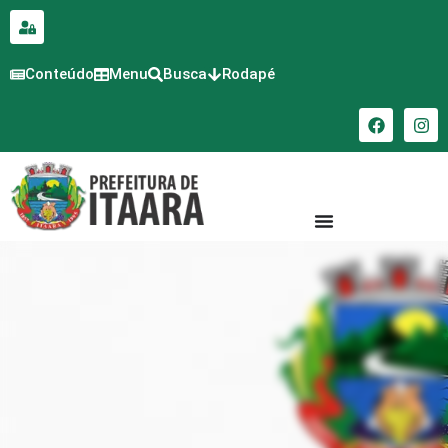
para o
conteúdo
Conteúdo
Menu
Busca
Rodapé