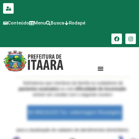
para o
conteúdo
Conteúdo
Menu
Busca
Rodapé