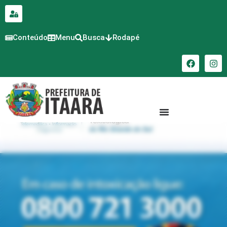
para o
conteúdo
Conteúdo
Menu
Busca
Rodapé