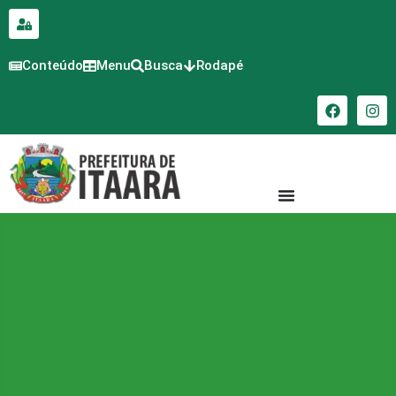
para o
conteúdo
Conteúdo
Menu
Busca
Rodapé