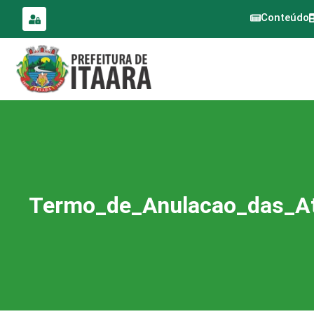
para o
conteúdo
Conteúdo
Termo_de_Anulacao_das_At