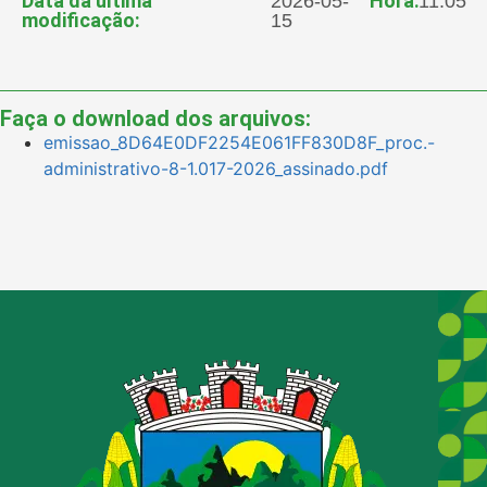
Data da última
Hora:
2026-05-
11:05
modificação:
15
Faça o download dos arquivos:
emissao_8D64E0DF2254E061FF830D8F_proc.-
administrativo-8-1.017-2026_assinado.pdf