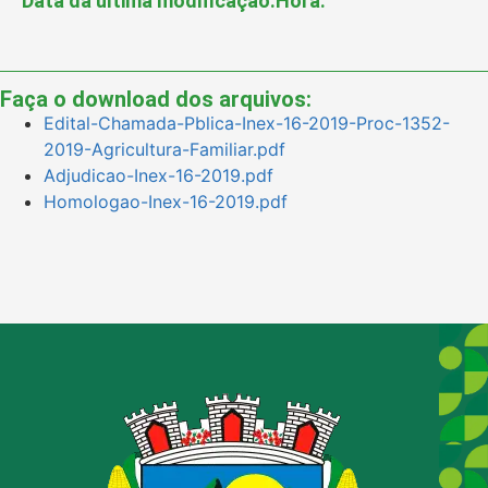
Data da última modificação:
Hora:
Faça o download dos arquivos:
Edital-Chamada-Pblica-Inex-16-2019-Proc-1352-
2019-Agricultura-Familiar.pdf
Adjudicao-Inex-16-2019.pdf
Homologao-Inex-16-2019.pdf