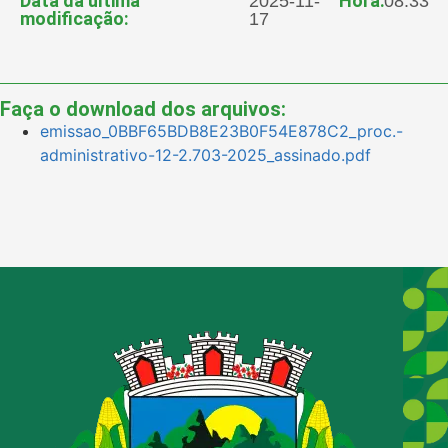
Data da última
Hora:
2025-11-
08:33
modificação:
17
Faça o download dos arquivos:
emissao_0BBF65BDB8E23B0F54E878C2_proc.-
administrativo-12-2.703-2025_assinado.pdf