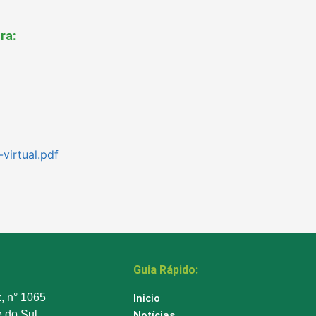
ra:
virtual.pdf
Guia Rápido:
z, n° 1065
Inicio
e do Sul
Notícias