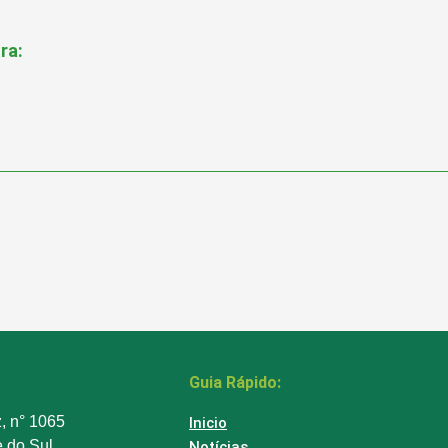
ra:
Guia Rápido:
z, n° 1065
Inicio
e do Sul
Notícias