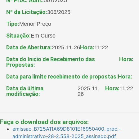
Nº Proc. Adm.:
507/2025
Nº da Licitação:
306/2025
Tipo:
Menor Preço
Situação:
Em Curso
Data de Abertura:
Hora:
2025-11-26
11:22
Data do Inicio de Recebimento das
Hora:
Propostas:
Data para limite recebimento de propostas:
Hora:
Data da última
Hora:
2025-11-
11:22
modificação:
26
Faça o download dos arquivos:
emissao_B725A11A69D8101E16950400_proc.-
administrativo-28-2.558-2025_assinado.pdf