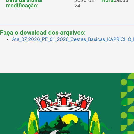
Data da última
Hora:
2026-02-
08:53
modificação:
24
Faça o download dos arquivos:
Ata_07_2026_PE_01_2026_Cestas_Basicas_KAPRICHO