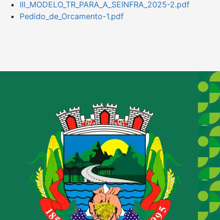
III_MODELO_TR_PARA_A_SEINFRA_2025-2.pdf
Pedido_de_Orcamento-1.pdf