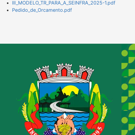
III_MODELO_TR_PARA_A_SEINFRA_2025-1.pdf
Pedido_de_Orcamento.pdf