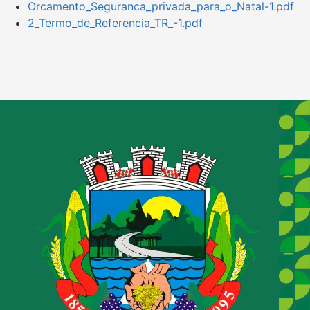
Orcamento_Seguranca_privada_para_o_Natal-1.pdf
2_Termo_de_Referencia_TR_-1.pdf