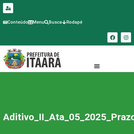
para o
conteúdo
Conteúdo
Menu
Busca
Rodapé
Aditivo_II_Ata_05_2025_Praz