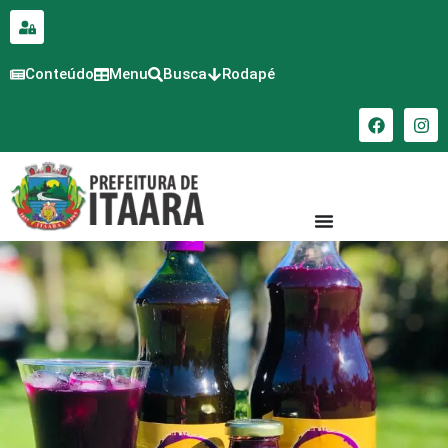
para o
conteúdo
Conteúdo
Menu
Busca
Rodapé