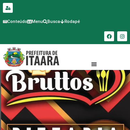
para o
conteúdo
Conteúdo
Menu
Busca
Rodapé