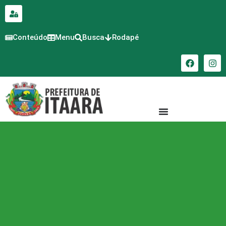
para o
conteúdo
Conteúdo
Menu
Busca
Rodapé