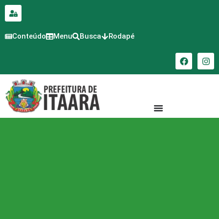
para o
conteúdo
Conteúdo
Menu
Busca
Rodapé