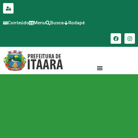
para o
conteúdo
Conteúdo
Menu
Busca
Rodapé