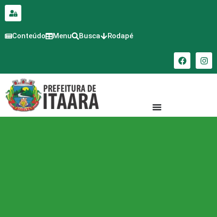
para o
conteúdo
Conteúdo
Menu
Busca
Rodapé